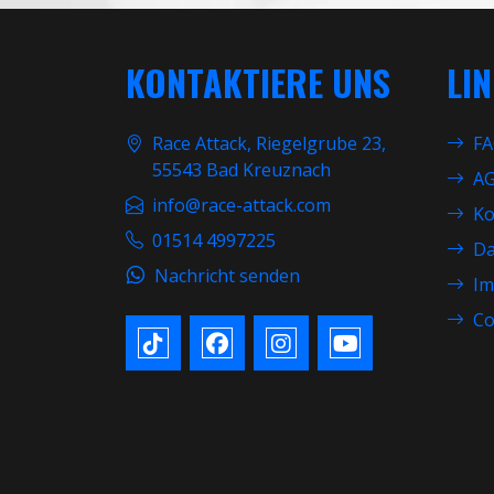
KONTAKTIERE UNS
LI
Race Attack, Riegelgrube 23,
F
55543 Bad Kreuznach
A
info@race-attack.com
Ko
01514 4997225
Da
Nachricht senden
Im
Co