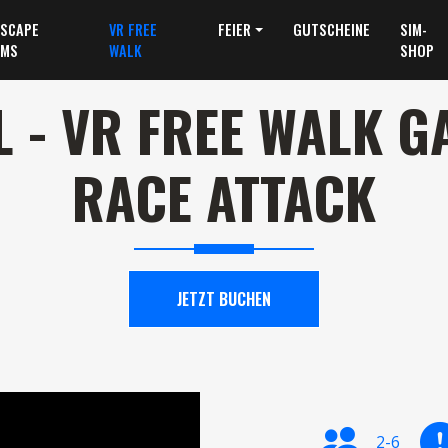
ESCAPE
VR FREE
FEIER
GUTSCHEINE
SIM-
MS
WALK
SHOP
L - VR FREE WALK G
RACE ATTACK
JETZT BUCHEN
2-6