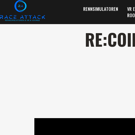
RENNSIMULATOREN
VR 
ROO
RE:COI