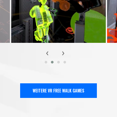
‹
›
WEITERE VR FREE WALK GAMES