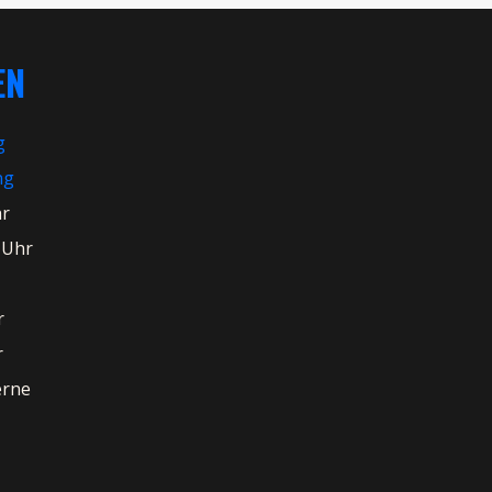
EN
g
ng
hr
 Uhr
r
r
erne