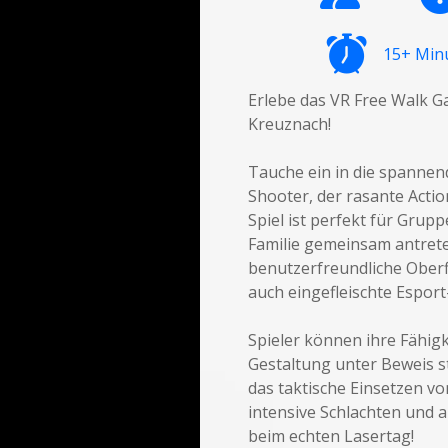
15+ Min
Erlebe das VR Free Walk Ga
Kreuznach!
Tauche ein in die spannen
Shooter, der rasante Actio
Spiel ist perfekt für Grup
Familie gemeinsam antrete
benutzerfreundliche Oberfl
auch eingefleischte Esport
Spieler können ihre Fähig
Gestaltung unter Beweis st
das taktische Einsetzen vo
intensive Schlachten und a
beim echten Lasertag!