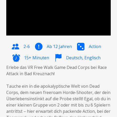
2-6
Ab 12 Jahren
Action
15+ Minuten
Deutsch, Englisch
Erlebe das VR Free Walk Game Dead Corps bei Race
Attack in Bad Kreuznach!
Tauche ein in die apokalyptische Welt von Dead
Corps, dem neuen freeroam Horde-Shooter, der dein
Überlebensinstinkt auf die Probe stellt! Egal, ob du in
einer kleinen Gruppe von 2 oder mit bis zu 6 Spielern
antrittst – hier erwartet dich packende Action, bei der