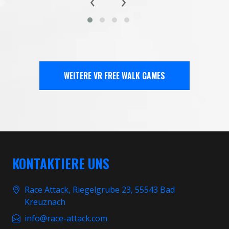
‹
›
WEITERE VR FREE WALK GAMES
KONTAKTIERE UNS
Race Attack, Riegelgrube 23, 55543 Bad
Kreuznach
info@race-attack.com