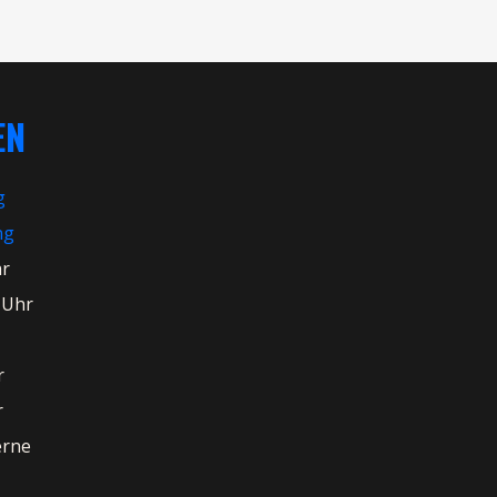
EN
g
ng
hr
 Uhr
r
r
erne