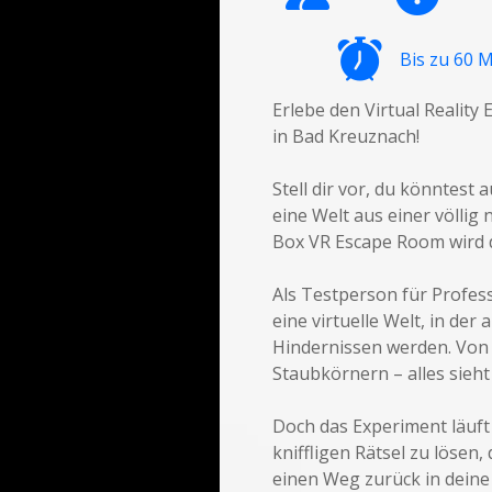
Bis zu 60 
Erlebe den Virtual Realit
in Bad Kreuznach!
Stell dir vor, du könntes
eine Welt aus einer völlig
Box VR Escape Room wird di
Als Testperson für Profess
eine virtuelle Welt, in der
Hindernissen werden. Von 
Staubkörnern – alles sieht 
Doch das Experiment läuft n
kniffligen Rätsel zu lösen,
einen Weg zurück in deine