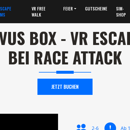
ESCAPE
VR FREE
FEIER
GUTSCHEINE
SIM-
MS
WALK
SHOP
VUS BOX - VR ESC
BEI RACE ATTACK
JETZT BUCHEN
2-6
Ab 1