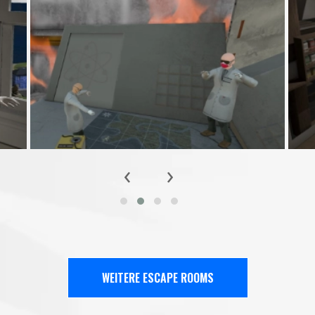
‹
›
WEITERE ESCAPE ROOMS