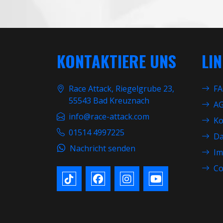
KONTAKTIERE UNS
LI
Race Attack, Riegelgrube 23,
F
55543 Bad Kreuznach
A
info@race-attack.com
Ko
01514 4997225
Da
Nachricht senden
Im
Co