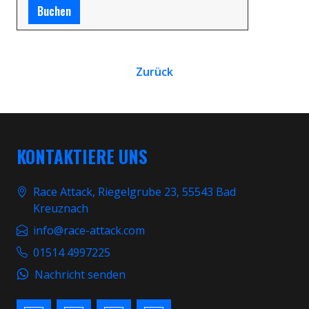
Buchen
Zurück
KONTAKTIERE UNS
Race Attack, Riegelgrube 23, 55543 Bad
Kreuznach
info@race-attack.com
01514 4997225
Nachricht senden